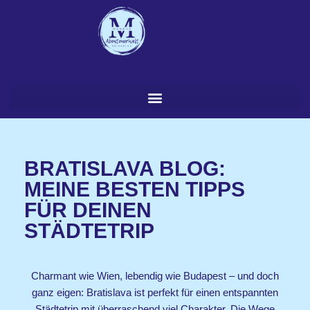
Zum
Inhalt
springen
BRATISLAVA BLOG:
MEINE BESTEN TIPPS
FÜR DEINEN
STÄDTETRIP
Charmant wie Wien, lebendig wie Budapest – und doch
ganz eigen: Bratislava ist perfekt für einen entspannten
Städtetrip mit überraschend viel Charakter. Die Wege