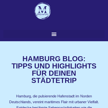
Zum
Inhalt
springen
HAMBURG BLOG:
TIPPS UND HIGHLIGHTS
FÜR DEINEN
STÄDTETRIP
Hamburg, die pulsierende Hafenstadt im Norden
Deutschlands, vereint maritimes Flair mit urbaner Vielfalt.
Entdecke berühmte Sehenswürdigkeiten wie die