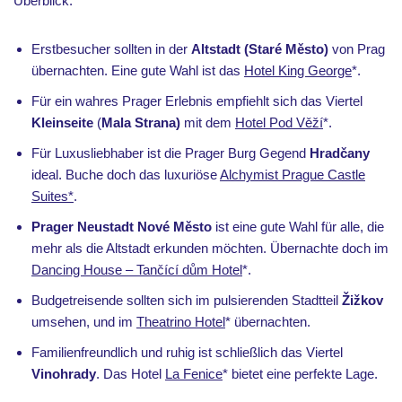
Überblick:
Erstbesucher sollten in der
Altstadt (Staré Město)
von Prag
übernachten. Eine gute Wahl ist das
Hotel King George
*.
Für ein wahres Prager Erlebnis empfiehlt sich das Viertel
Kleinseite
(
Mala Strana)
mit dem
Hotel Pod Věží
*.
Für Luxusliebhaber ist die Prager Burg Gegend
Hradčany
ideal. Buche doch das luxuriöse
Alchymist Prague Castle
Suites*
.
Prager Neustadt Nové Město
ist eine gute Wahl für alle, die
mehr als die Altstadt erkunden möchten. Übernachte doch im
Dancing House – Tančící dům Hotel
*.
Budgetreisende sollten sich im pulsierenden Stadtteil
Žižkov
umsehen, und im
Theatrino Hotel
* übernachten.
Familienfreundlich und ruhig ist schließlich das Viertel
Vinohrady
. Das Hotel
La Fenice
* bietet eine perfekte Lage.