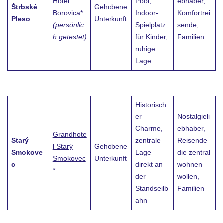
Hotel
Pool,
ebhaber,
Štrbské
Gehobene
Borovica
*
Indoor-
Komfortrei
Pleso
Unterkunft
(persönlic
Spielplatz
sende,
h getestet)
für Kinder,
Familien
ruhige
Lage
Historisch
er
Nostalgieli
Charme,
ebhaber,
Grandhote
Starý
zentrale
Reisende
l Starý
Gehobene
Smokove
Lage
die zentral
Smokovec
Unterkunft
c
direkt an
wohnen
*
der
wollen,
Standseilb
Familien
ahn