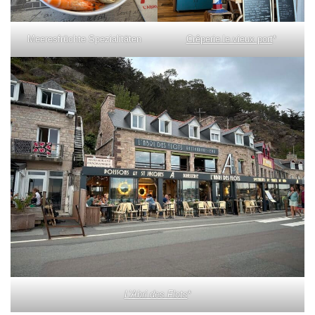
Meeresfrüchte Spezialitäten
Crêperie le vieux port
*
L’Abri des Flots
*