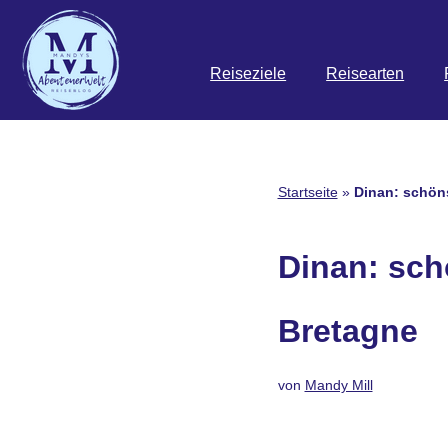
Zum
Reiseziele
Reisearten
Inhalt
springen
Startseite
»
Dinan: schöns
Dinan: schö
Bretagne
von
Mandy Mill