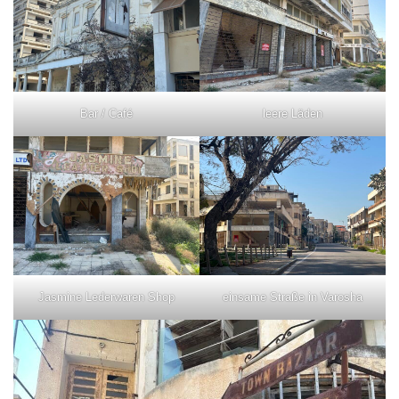
Bar / Café
leere Läden
Jasmine Lederwaren Shop
einsame Straße in Varosha