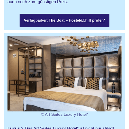
auch noch zum günstigen Preis.
Verfügbarkeit The Boat – Hostel&Chill prüfen*
©
Art Suites Luxury Hotel
*
Luxus
> Das
Art Suites Luxury Hotel
* ist nicht nur stilvoll,