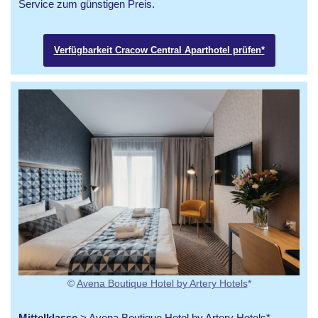
Service zum günstigen Preis.
Verfügbarkeit Cracow Central Aparthotel prüfen*
©
Avena Boutique Hotel by Artery Hotels
*
Mittelklasse
>
Avena Boutique Hotel by Artery Hotels
*