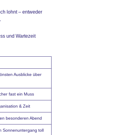
lich lohnt – entweder
.
ess und Wartezeit
önsten Ausblicke über
cher fast ein Muss
ganisation & Zeit
nen besonderen Abend
m Sonnenuntergang toll