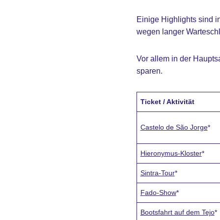
Einige Highlights sind i
wegen langer Warteschla
Vor allem in der Haupts
sparen.
Ticket / Aktivität
Castelo de São Jorge
*
Hieronymus-Kloster
*
Sintra-Tour
*
Fado-Show
*
Bootsfahrt auf dem Tejo
*