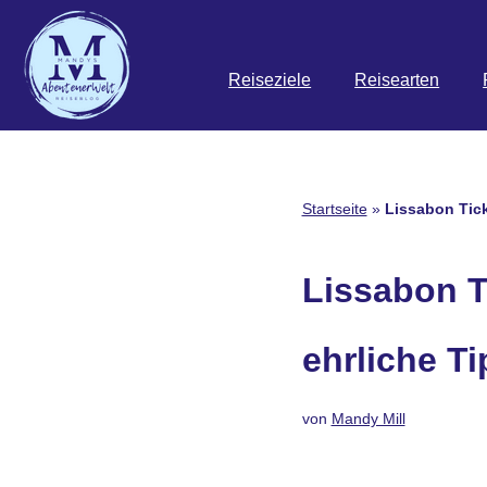
Zum
Reiseziele
Reisearten
Inhalt
springen
Startseite
»
Lissabon Tick
Lissabon T
ehrliche T
von
Mandy Mill