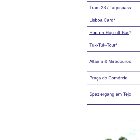
Tram 28 / Tagespass
Lisboa Card
*
Hop-on-Hop-off-Bus
*
Tuk-Tuk-Tour
*
Alfama & Miradouros
Praça do Comércio
Spaziergang am Tejo