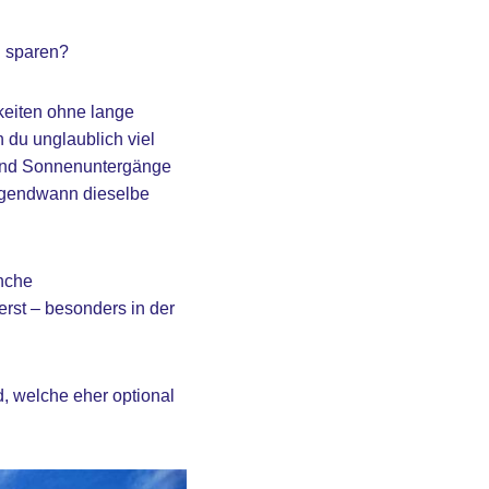
h sparen?
keiten ohne lange
 du unglaublich viel
e und Sonnenuntergänge
 irgendwann dieselbe
anche
erst – besonders in der
d, welche eher optional