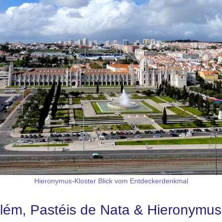
Hieronymus-Kloster Blick vom Entdeckerdenkmal
elém, Pastéis de Nata & Hieronymus