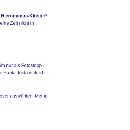
s
Hieronymus-Kloster
*
ine Zeit nicht in
ém nur als Fotostopp
e Santa Justa wirklich
clever auswählen.
Meine