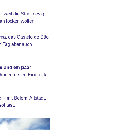
 weil die Stadt riesig
lan locken wollen.
ama, das Castelo de São
en Tag aber auch
e und ein paar
schönen ersten Eindruck
g
– mit Belém, Altstadt,
olltest.