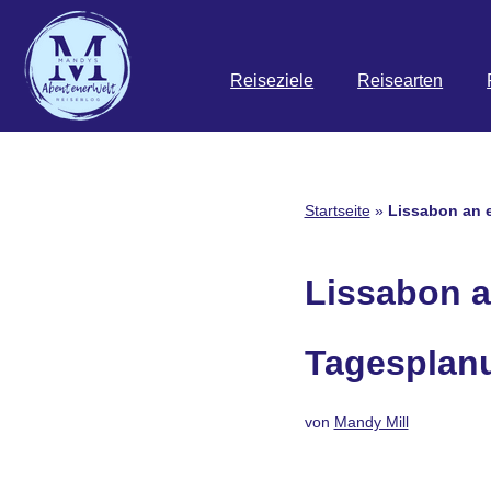
Zum
Reiseziele
Reisearten
Inhalt
springen
Startseite
»
Lissabon an 
Lissabon a
Tagesplanu
von
Mandy Mill