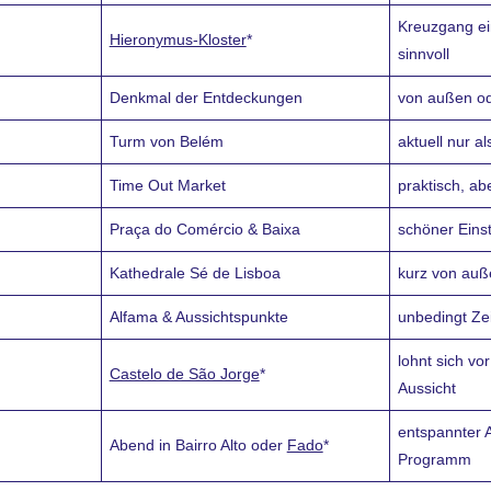
Kreuzgang ei
Hieronymus-Kloster
*
sinnvoll
Denkmal der Entdeckungen
von außen od
Turm von Belém
aktuell nur a
Time Out Market
praktisch, abe
Praça do Comércio & Baixa
schöner Einst
Kathedrale Sé de Lisboa
kurz von auß
Alfama & Aussichtspunkte
unbedingt Ze
lohnt sich vo
Castelo de São Jorge
*
Aussicht
entspannter 
Abend in Bairro Alto oder
Fado
*
Programm