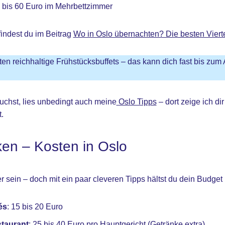
0 bis 60 Euro im Mehrbettzimmer
findest du im Beitrag
Wo in Oslo übernachten? Die besten Vierte
eten reichhaltige Frühstücksbuffets – das kann dich fast bis zu
uchst, lies unbedingt auch meine
Oslo Tipps
– dort zeige ich dir
.
ken – Kosten in Oslo
 sein – doch mit ein paar cleveren Tipps hältst du dein Budget i
és
: 15 bis 20 Euro
taurant
: 25 bis 40 Euro pro Hauptgericht (Getränke extra)