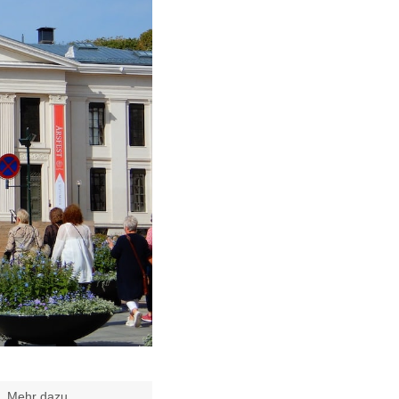
t.
Mehr dazu
.