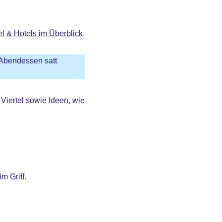
l & Hotels im Überblick
.
m Abendessen satt
 Viertel sowie Ideen, wie
m Griff.