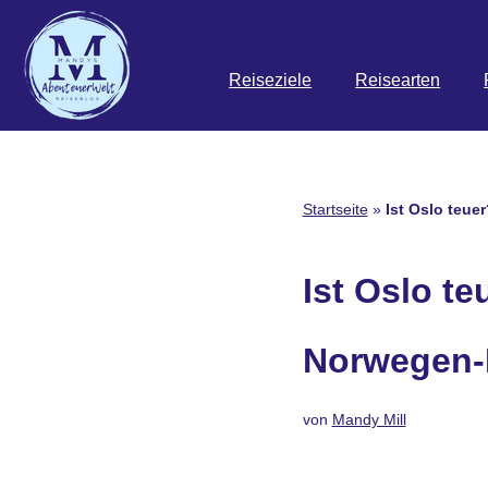
Zum
Reiseziele
Reisearten
Inhalt
springen
Startseite
»
Ist Oslo teue
Ist Oslo t
Norwegen-
von
Mandy Mill