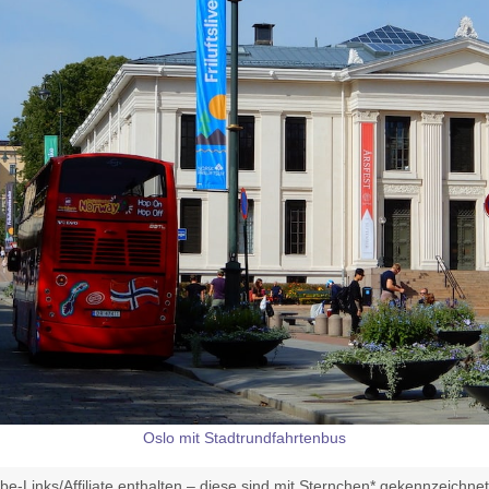
Oslo mit Stadtrundfahrtenbus
e-Links/Affiliate enthalten – diese sind mit Sternchen* gekennzeichne