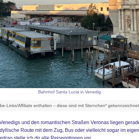
Bahnhof Santa Lucia in Venedig
e-Links/Affiliate enthalten – diese sind mit Sternchen* gekennzeichne
Venedigs und den romantischen Straßen Veronas liegen gerad
idyllische Route mit dem Zug, Bus oder vielleicht sogar im eig
trag stelle ich dir alle Reiseoptionen vor.