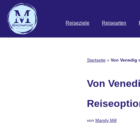
Zum
Reiseziele
Reisearten
Inhalt
springen
Startseite
»
Von Venedig n
Von Venedi
Reiseoptio
von
Mandy Mill