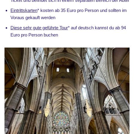
Ticket und befindet sich in einem separaten Bereich der Abtei
Eintrittskarten
* kosten ab 35 Euro pro Person und sollten im
Voraus gekauft werden
Diese sehr gute geführte Tour
* auf deutsch kannst du ab 94
Euro pro Person buchen