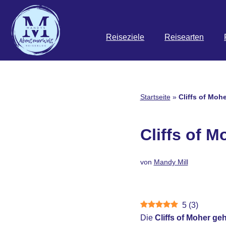
Zum
Reiseziele
Reisearten
Inhalt
springen
Startseite
»
Cliffs of Mohe
Cliffs of M
von
Mandy Mill
5
(
3
)
Die
Cliffs of Moher g