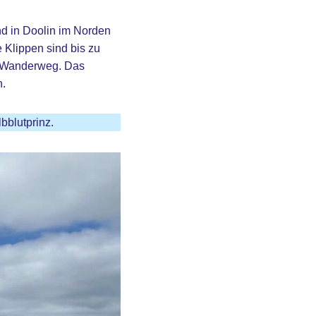
end in Doolin im Norden
 Klippen sind bis zu
n Wanderweg. Das
n.
bblutprinz.