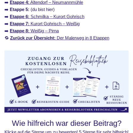
➡️
Etappe 4:
Altendorf – Neumannmühle
➡️
Etappe 5:
(du bist hier)
➡️
Etappe 6:
Schmilka – Kurort Gohrisch
➡️
Etappe 7:
Kurort Gohrisch – Weißig
➡️
Etappe 8:
Weißig – Pirna
🔁
Zurück zur Übersicht:
Der Malerweg in 8 Etappen
Wie hilfreich war dieser Beitrag?
Klicke auf die Sterne um zu bewerten! 5 Sterne für sehr hilfreich!