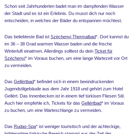
Schon seit Jahrhunderten badet man im dampfenden Wasser
der Stadt und es ist ein Erlebnis. Du musst dich nur noch
entscheiden, in welches der Bäder du entspannen möchtest.
Das beliebteste Bad ist
Széchenyi Thermalbad
*. Dort kannst du
im 36 – 38 Grad warmen Wasser baden und die frische
Winterluft einatmen. Allerdings solltest du dein
Ticket für
Széchenyi
* im Voraus buchen, um eine lange Wartezeit vor Ort
zu vermeiden.
Das
Gellértbad
* befindet sich in einem beeindruckenden
Jugendstilgebäude aus dem Jahr 1918 und gehört zum Hotel
Gellért. Das Innenbecken ist in einem tief türkisen Fliesen Stil.
Auch hier empfehle ich, Tickets für das
Gellértbad
* im Voraus
zu buchen, um eine Warteschlange zu vermeiden.
Das
Rudas-Spa
* ist weniger touristisch und der achteckige,
höhlenartige türkische Bereich stammt aus der Zeit der