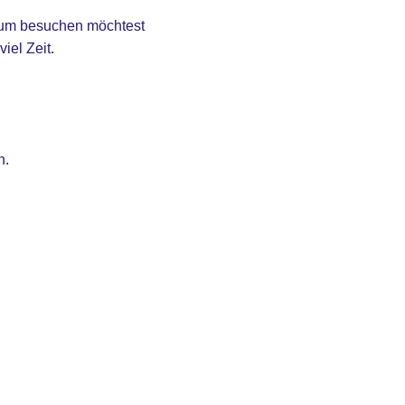
seum besuchen möchtest
iel Zeit.
n.