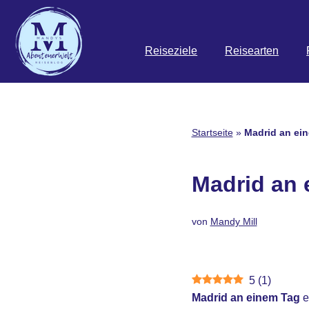
Zum
Reiseziele
Reisearten
Inhalt
springen
Startseite
»
Madrid an ei
Madrid an 
von
Mandy Mill
5
(
1
)
Madrid an einem Tag
e