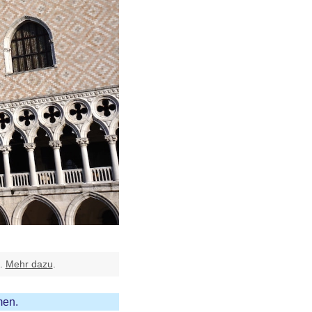
t.
Mehr dazu
.
men.