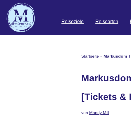
Zum
Reiseziele
Reisearten
Inhalt
springen
Startseite
»
Markusdom Tip
Markusdom 
[Tickets & 
von
Mandy Mill