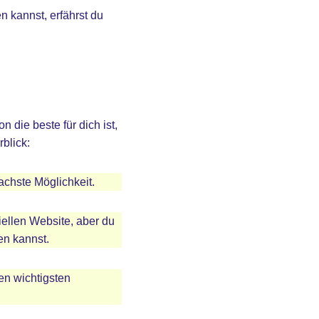
n kannst, erfährst du
die beste für dich ist,
blick:
achste Möglichkeit.
ziellen Website, aber du
en kannst.
en wichtigsten