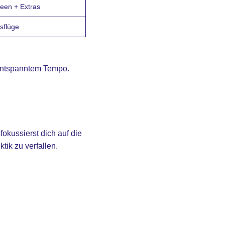
een + Extras
sflüge
 entspanntem Tempo.
okussierst dich auf die
tik zu verfallen.