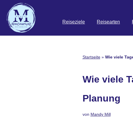
Zum
Reiseziele
Reisearten
Inhalt
springen
Startseite
»
Wie viele Tag
Wie viele T
Planung
von
Mandy Mill