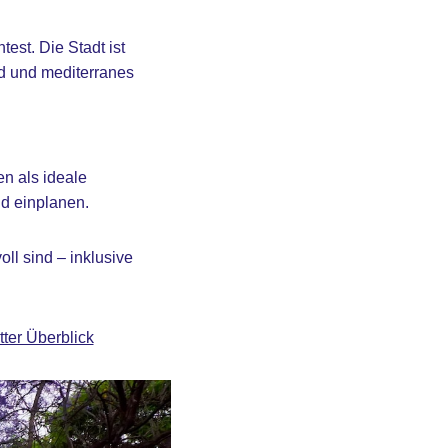
est. Die Stadt ist
and und mediterranes
en als ideale
d einplanen.
oll sind – inklusive
ter Überblick