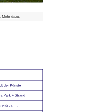
t.
Mehr dazu
.
adt der Künste
ria Park + Strand
ts entspannt