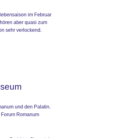
Nebensaison im Februar
ehören aber quasi zum
on sehr verlockend.
osseum
manum und den Palatin.
das Forum Romanum