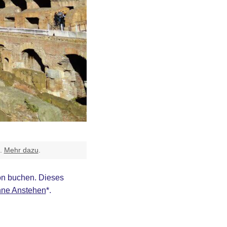
t.
Mehr dazu
.
on buchen. Dieses
hne Anstehen
*
.