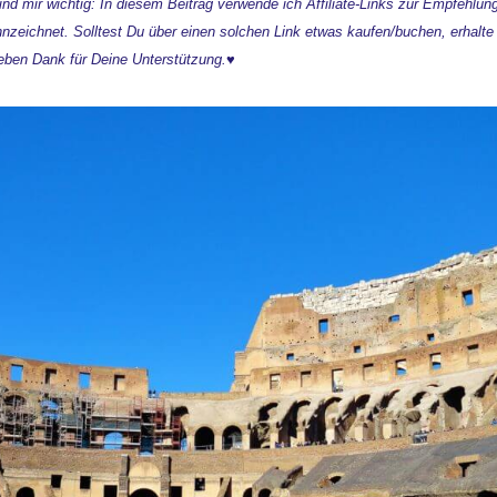
ind mir wichtig: In diesem Beitrag verwende ich Affiliate-Links zur Empfehlu
nzeichnet. Solltest Du über einen solchen Link etwas kaufen/buchen, erhalte i
eben Dank für Deine Unterstützung.♥