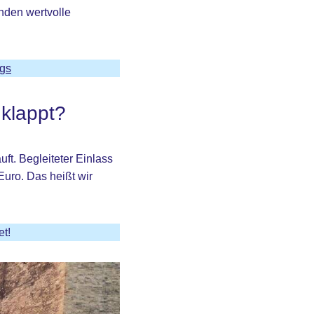
nden wertvolle
egs
klappt?
t. Begleiteter Einlass
Euro. Das heißt wir
et!