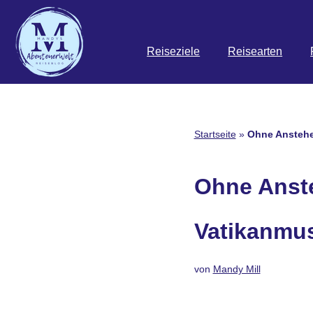
Zum
Reiseziele
Reisearten
Inhalt
springen
Startseite
»
Ohne Anstehe
Ohne Anst
Vatikanmus
von
Mandy Mill