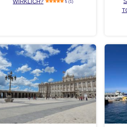
S
WIRKLICH?
5 (1)
T