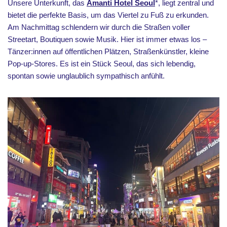
Unsere Unterkunft, das
Amanti Hotel Seoul
*, liegt zentral und
bietet die perfekte Basis, um das Viertel zu Fuß zu erkunden.
Am Nachmittag schlendern wir durch die Straßen voller
Streetart, Boutiquen sowie Musik. Hier ist immer etwas los –
Tänzer:innen auf öffentlichen Plätzen, Straßenkünstler, kleine
Pop-up-Stores. Es ist ein Stück Seoul, das sich lebendig,
spontan sowie unglaublich sympathisch anfühlt.