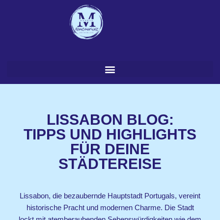
Zum
Inhalt
springen
LISSABON BLOG:
TIPPS UND HIGHLIGHTS
FÜR DEINE
STÄDTEREISE
Lissabon, die bezaubernde Hauptstadt Portugals, vereint
historische Pracht und modernen Charme. Die Stadt
lockt mit atemberaubenden Sehenswürdigkeiten wie dem