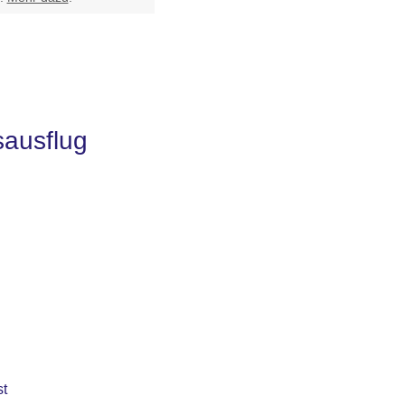
sausflug
st