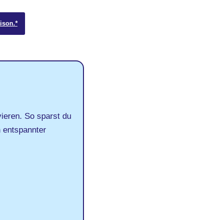
ison.*
vieren. So sparst du
h entspannter