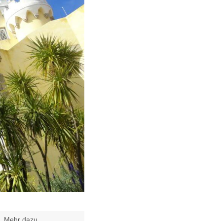
t.
Mehr dazu
.