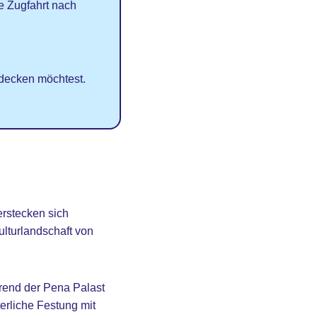
e Zugfahrt nach
decken möchtest.
erstecken sich
ulturlandschaft von
rend der Pena Palast
erliche Festung mit