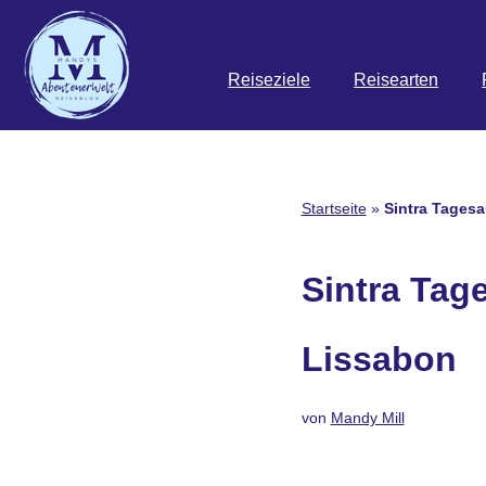
Zum
Reiseziele
Reisearten
Inhalt
springen
Startseite
»
Sintra Tagesa
Sintra Tag
Lissabon
von
Mandy Mill