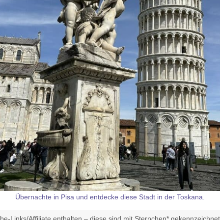
Übernachte in Pisa und entdecke diese Stadt in der Toskana.
e-Links/Affiliate enthalten – diese sind mit Sternchen* gekennzeichne