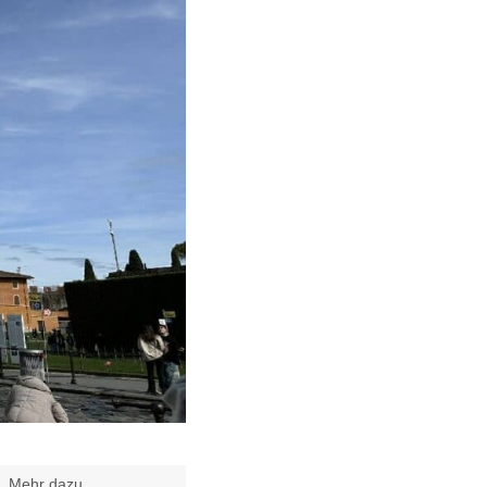
t.
Mehr dazu
.