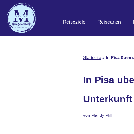
Zum
Reiseziele
Reisearten
Inhalt
springen
Startseite
»
In Pisa übern
In Pisa übe
Unterkunft
von
Mandy Mill