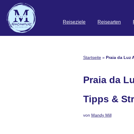
Zum
Reiseziele
Reisearten
Inhalt
springen
Startseite
»
Praia da Luz 
Praia da L
Tipps & St
von
Mandy Mill