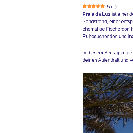
5
(
1
)
Praia da Luz
ist einer 
Sandstrand, einer ents
ehemalige Fischerdorf h
Ruhesuchenden und Indi
In diesem Beitrag zeige
deinen Aufenthalt und ve