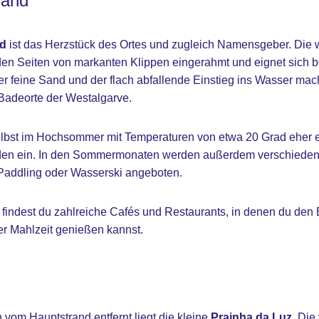
rand
nd
ist das Herzstück des Ortes und zugleich Namensgeber. Die w
en Seiten von markanten Klippen eingerahmt und eignet sich b
er feine Sand und der flach abfallende Einstieg ins Wasser ma
Badeorte der Westalgarve.
bst im Hochsommer mit Temperaturen von etwa 20 Grad eher erfr
n ein. In den Sommermonaten werden außerdem verschiedene
Paddling oder Wasserski angeboten.
indest du zahlreiche Cafés und Restaurants, in denen du den Bl
er Mahlzeit genießen kannst.
om Hauptstrand entfernt liegt die kleine
Prainha da Luz
. Die