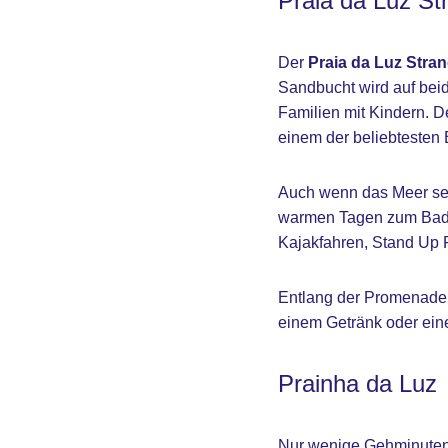
Praia da Luz St
Der
Praia da Luz Stra
Sandbucht wird auf beid
Familien mit Kindern. D
einem der beliebtesten 
Auch wenn das Meer sel
warmen Tagen zum Bade
Kajakfahren, Stand Up 
Entlang der Promenade f
einem Getränk oder ein
Prainha da Luz
Nur wenige Gehminuten v