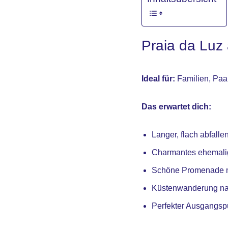
Praia da Luz 
Ideal für:
Familien, Paa
Das erwartet dich:
Langer, flach abfall
Charmantes ehemalig
Schöne Promenade m
Küstenwanderung nac
Perfekter Ausgangsp