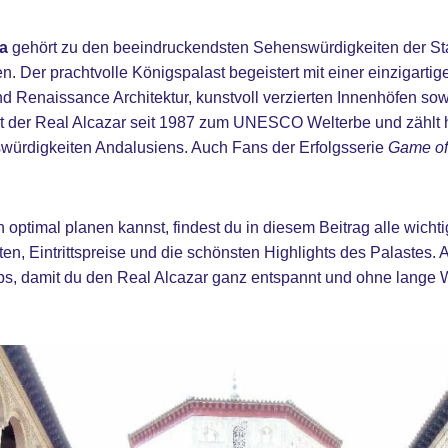
la
gehört zu den beeindruckendsten Sehenswürdigkeiten der Stad
en. Der prachtvolle Königspalast begeistert mit einer einzigart
nd Renaissance Architektur, kunstvoll verzierten Innenhöfen sow
t der Real Alcazar seit 1987 zum UNESCO Welterbe und zählt 
ürdigkeiten Andalusiens. Auch Fans der Erfolgsserie
Game of
optimal planen kannst, findest du in diesem Beitrag alle wicht
en, Eintrittspreise und die schönsten Highlights des Palastes. 
ps, damit du den Real Alcazar ganz entspannt und ohne lange W