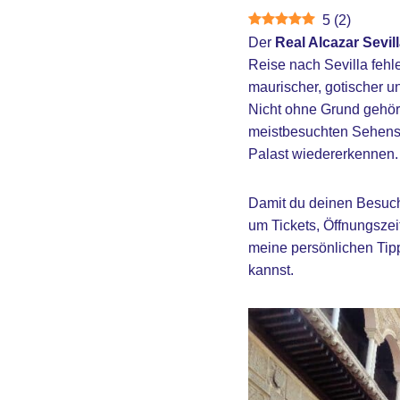
5
(
2
)
Der
Real Alcazar Sevil
Reise nach Sevilla fehl
maurischer, gotischer u
Nicht ohne Grund gehör
meistbesuchten Sehensw
Palast wiedererkennen.
Damit du deinen Besuch 
um Tickets, Öffnungszeit
meine persönlichen Tip
kannst.