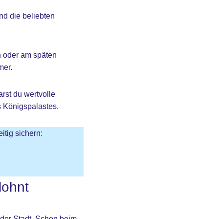
nd die beliebten
n oder am späten
mer.
arst du wertvolle
s Königspalastes.
itig sichern:
lohnt
 der Stadt. Schon beim