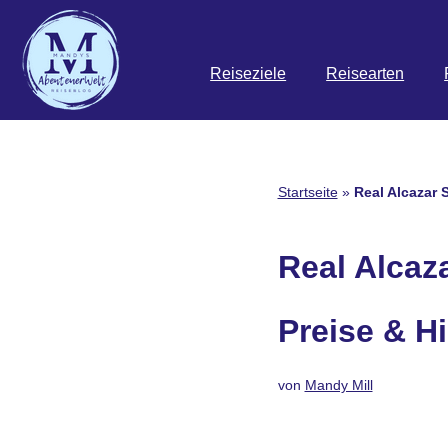
Zum
Reiseziele
Reisearten
Inhalt
springen
Startseite
»
Real Alcazar S
Real Alcaza
Preise & H
von
Mandy Mill