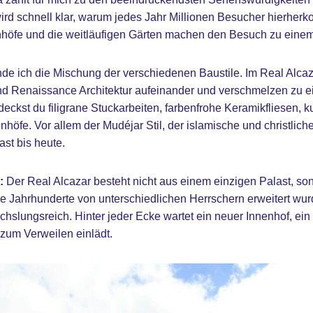
ird schnell klar, warum jedes Jahr Millionen Besucher hierher
enhöfe und die weitläufigen Gärten machen den Besuch zu einem
e ich die Mischung der verschiedenen Baustile. Im Real Alcaza
nd Renaissance Architektur aufeinander und verschmelzen zu e
deckst du filigrane Stuckarbeiten, farbenfrohe Keramikfliesen, 
öfe. Vor allem der Mudéjar Stil, der islamische und christlich
ast bis heute.
:
Der Real Alcazar besteht nicht aus einem einzigen Palast, s
le Jahrhunderte von unterschiedlichen Herrschern erweitert w
lungsreich. Hinter jeder Ecke wartet ein neuer Innenhof, ein 
 zum Verweilen einlädt.