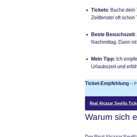
Tickets
: Buche dein 
Zeitfenster oft scho
Beste Besuchszeit
:
Nachmittag. Dann ist
Mein Tipp
: Ich empf
Urlaubszeit und erfä
Ticket-Empfehlung
– H
Real Alcazar Sevilla Tick
Warum sich ei
Der Real Alcazar Sevill