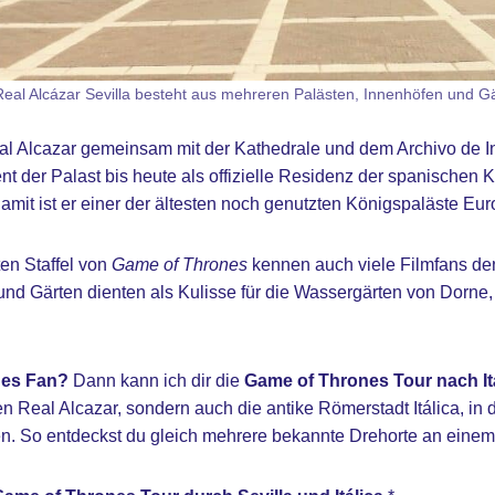
eal Alcázar Sevilla besteht aus mehreren Palästen, Innenhöfen und G
eal Alcazar gemeinsam mit der Kathedrale und dem Archivo d
t der Palast bis heute als offizielle Residenz der spanischen K
 Damit ist er einer der ältesten noch genutzten Königspaläste Eur
ten Staffel von
Game of Thrones
kennen auch viele Filmfans den
und Gärten dienten als Kulisse für die Wassergärten von Dorne
nes Fan?
Dann kann ich dir die
Game of Thrones Tour nach It
en Real Alcazar, sondern auch die antike Römerstadt Itálica, in
n. So entdeckst du gleich mehrere bekannte Drehorte an einem