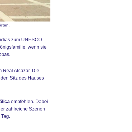
ärten.
e Indias zum UNESCO
önigsfamilie, wenn sie
opas.
 Real Alcazar. Die
, den Sitz des Hauses
álica
empfehlen. Dabei
 der zahlreiche Szenen
 Tag.