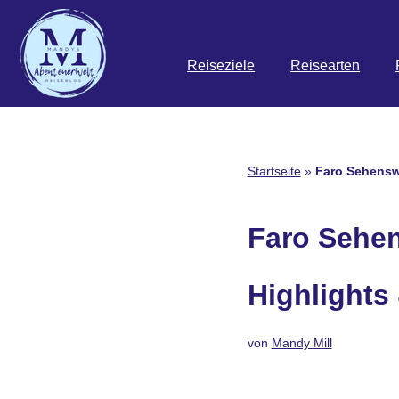
Zum
Reiseziele
Reisearten
Inhalt
springen
Startseite
»
Faro Sehenswü
Faro Sehen
Highlights 
von
Mandy Mill