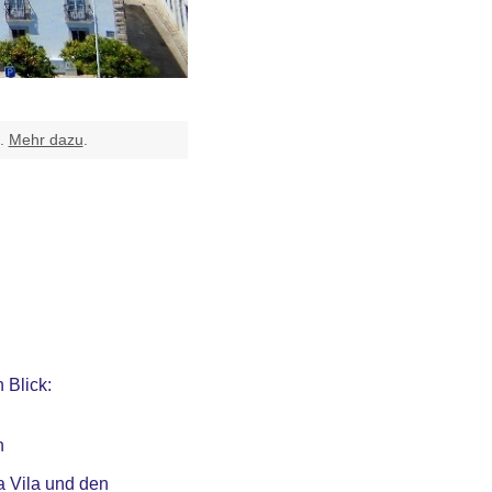
t.
Mehr dazu
.
 Blick:
n
a Vila und den