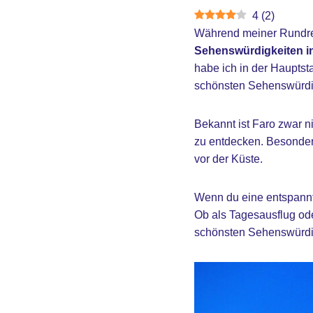
4
(
2
)
Während meiner Rundrei
Sehenswürdigkeiten i
habe ich in der Hauptsta
schönsten Sehenswürdigk
Bekannt ist Faro zwar ni
zu entdecken. Besonders
vor der Küste.
Wenn du eine entspannte
Ob als Tagesausflug ode
schönsten Sehenswürdig