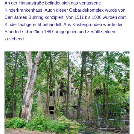
An der Hansastraße befindet sich das verlassene
Kinderkrankenhaus. Auch dieser Gebäudekomplex wurde von
Carl James Bühring konzipiert. Von 1911 bis 1996 wurden dort
Kinder fachgerecht behandelt. Aus Kostengründen wurde der
Standort schließlich 1997 aufgegeben und zerfällt seitdem
zusehend.