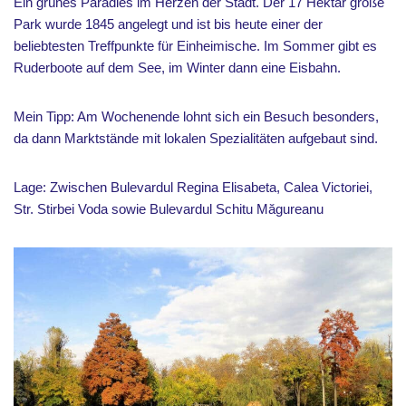
Ein grünes Paradies im Herzen der Stadt. Der 17 Hektar große
Park wurde 1845 angelegt und ist bis heute einer der
beliebtesten Treffpunkte für Einheimische. Im Sommer gibt es
Ruderboote auf dem See, im Winter dann eine Eisbahn.
Mein Tipp: Am Wochenende lohnt sich ein Besuch besonders,
da dann Marktstände mit lokalen Spezialitäten aufgebaut sind.
Lage: Zwischen Bulevardul Regina Elisabeta, Calea Victoriei,
Str. Stirbei Voda sowie Bulevardul Schitu Măgureanu