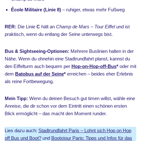
École Militaire (Linie 8)
– ruhiger, etwas mehr Fußweg
RER:
Die Linie
C
hält an
Champ de Mars – Tour Eiffel
und ist
praktisch, wenn du entlang der Seine unterwegs bist.
Bus & Sightseeing-Optionen:
Mehrere Buslinien halten in der
Nähe. Wenn du ohnehin eine Stadtrundfahrt planst, kannst du
den Eiffelturm auch bequem per
Hop-on-Hop-off-Bus
*
oder mit
dem
Batobus auf der Seine
*
erreichen – beides eher Erlebnis
als reine Fortbewegung.
Mein Tipp:
Wenn du deinen Besuch gut timen willst, wähle eine
Anreise, die dir schon vor dem Eintritt einen schönen ersten
Blick ermöglicht – das macht den Moment runder.
Lies dazu auch:
Stadtrundfahrt Paris – Lohnt sich Hop on Hop
off Bus und Boot?
und
Bootstour Paris: Tipps und Infos für das