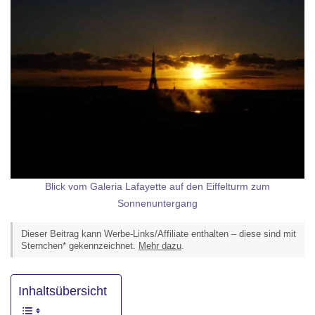
Blick vom Galeria Lafayette auf den Eiffelturm zum
Sonnenuntergang
Dieser Beitrag kann Werbe-Links/Affiliate enthalten – diese sind mit
Sternchen* gekennzeichnet.
Mehr dazu
.
Inhaltsübersicht