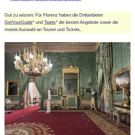
Gut zu wissen: Für Florenz haben die Drittanbieter
GetYourGuide
* und
Tiqets
* die besten Angebote sowie die
meiste Auswahl an Touren und Tickets.