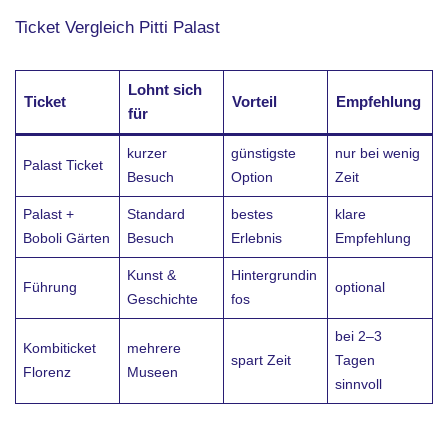
Ticket Vergleich Pitti Palast
Lohnt sich
Ticket
Vorteil
Empfehlung
für
kurzer
günstigste
nur bei wenig
Palast Ticket
Besuch
Option
Zeit
Palast +
Standard
bestes
klare
Boboli Gärten
Besuch
Erlebnis
Empfehlung
Kunst &
Hintergrundin
Führung
optional
Geschichte
fos
bei 2–3
Kombiticket
mehrere
spart Zeit
Tagen
Florenz
Museen
sinnvoll