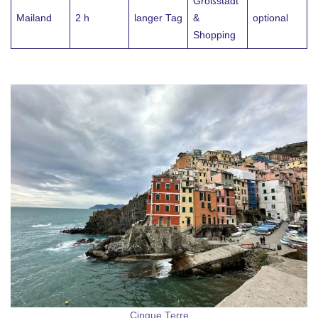
Großstadt
Mailand
2 h
langer Tag
&
optional
Shopping
Cinque Terre