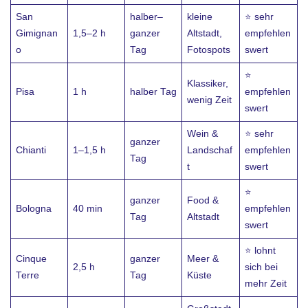
San
halber–
kleine
⭐ sehr
Gimignan
1,5–2 h
ganzer
Altstadt,
empfehlen
o
Tag
Fotospots
swert
⭐
Klassiker,
Pisa
1 h
halber Tag
empfehlen
wenig Zeit
swert
Wein &
⭐ sehr
ganzer
Chianti
1–1,5 h
Landschaf
empfehlen
Tag
t
swert
⭐
ganzer
Food &
Bologna
40 min
empfehlen
Tag
Altstadt
swert
⭐ lohnt
Cinque
ganzer
Meer &
2,5 h
sich bei
Terre
Tag
Küste
mehr Zeit