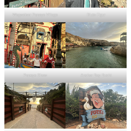
Wegweiser Popeye Village
Bluto Figur
Popeye Show
Anchor Bay Bucht